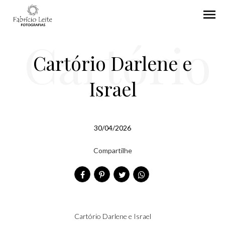
menu
Cartório
Cartório Darlene e
Israel
Darlene
30/04/2026
Compartilhe
e Israel
Cartório Darlene e Israel