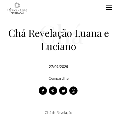
menu
Chá
Chá Revelação Luana e
Luciano
Revelaçã
27/09/2025
Compartilhe
o Luana
Chá de Revelação