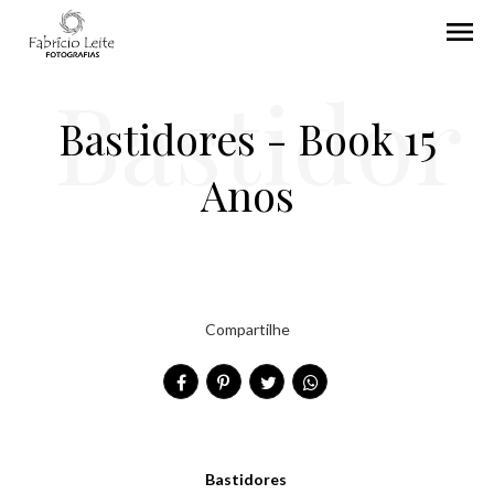
menu
Bastidor
Bastidores - Book 15
Anos
es -
Compartilhe
Book 15
Bastidores